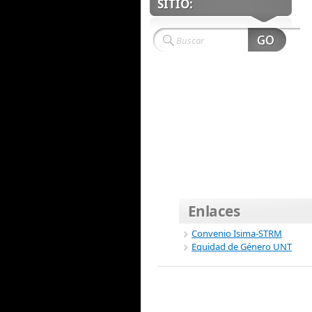
SITIO:
Enlaces
Convenio Isima-STRM
Equidad de Género UNT