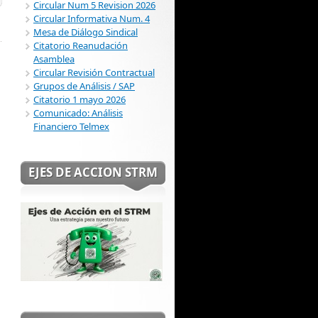
Circular Num 5 Revision 2026
Circular Informativa Num. 4
Mesa de Diálogo Sindical
Citatorio Reanudación
Asamblea
Circular Revisión Contractual
Grupos de Análisis / SAP
Citatorio 1 mayo 2026
Comunicado: Análisis
Financiero Telmex
EJES DE ACCION STRM