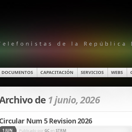
Telefonistas de la República
DOCUMENTOS
CAPACITACIÓN
SERVICIOS
WEBS
Archivo de
1 junio, 2026
Circular Num 5 Revision 2026
1 JUN
Publicado por
GC
en
STRM