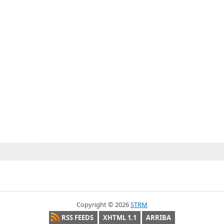
Copyright ©
2026
STRM
RSS FEEDS
XHTML 1.1
ARRIBA