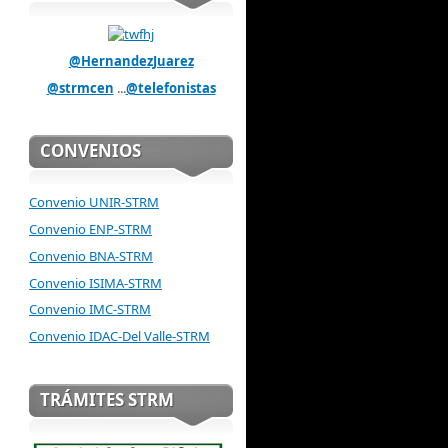
@HernandezJuarez
@strmcen
...
@telefonistas
CONVENIOS
Convenio UNIR-STRM
Convenio ENP-STRM
Convenio BNA-STRM
Convenio ISIMA-STRM
Convenio IMC-STRM
Convenio IDAC-Del Valle-STRM
TRÁMITES STRM