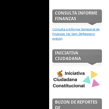
CONSULTA INFORME
FINANZAS
Consulta a Informe Semestral de
Finanzas 1er. Sem 26(Registro
previo)
INICIATIVA
CIUDADANA
BUZON DE REPORTES
DE