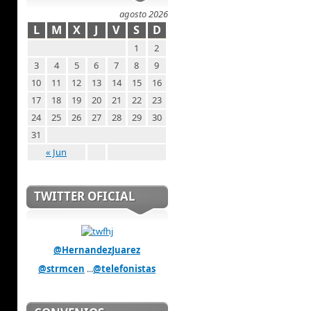
agosto 2026
L
M
X
J
V
S
D
1
2
3
4
5
6
7
8
9
10
11
12
13
14
15
16
17
18
19
20
21
22
23
24
25
26
27
28
29
30
31
« Jun
TWITTER OFICIAL
@HernandezJuarez
@strmcen
...
@telefonistas