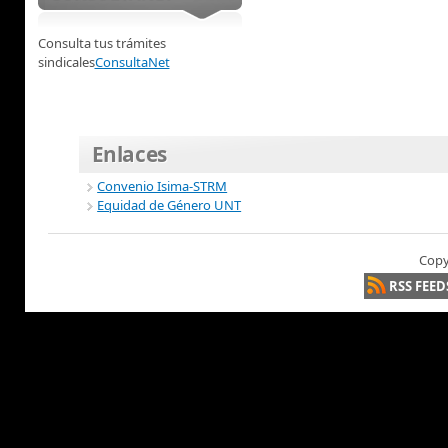
Consulta tus trámites
sindicales
ConsultaNet
Enlaces
Convenio Isima-STRM
Equidad de Género UNT
Copy
RSS FEED