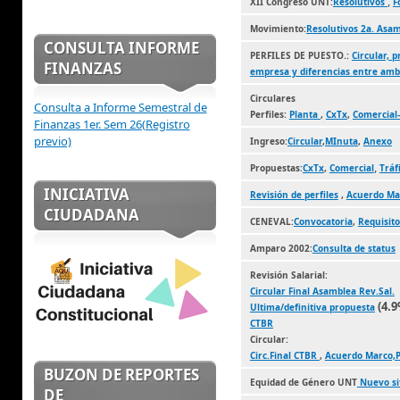
,
XII Congreso UNT:
Resolutivos
F
Movimiento:
Resolutivos 2a. Asa
CONSULTA INFORME
PERFILES DE PUESTO.:
Circular, 
FINANZAS
empresa y diferencias entre am
Circulares
Consulta a Informe Semestral de
Perfiles:
Planta
,
CxTx
,
Comercial
Finanzas 1er. Sem 26(Registro
previo)
Ingreso:
Circular
,
MInuta
,
Anexo
,
Propuestas:
CxTx
,
Comercial
Tráf
INICIATIVA
Revisión de perfiles
,
Acuerdo M
CIUDADANA
CENEVAL:
Convocatoria
,
Requisito
Amparo 2002:
Consulta de status
Revisión Salarial:
Circular Final Asamblea Rev.Sal.
(4.
Ultima/definitiva propuesta
CTBR
Circular:
Circ.Final CTBR
,
Acuerdo Marco,Pe
BUZON DE REPORTES
Equidad de Género UNT
Nuevo si
DE