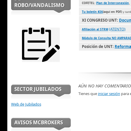
COFETEL:
Plan de Interconexión
ROBO/VANDALISMO
Tu boletín #26
(aqui en PDF)
y tam
XI CONGRESO UNT:
Docum
(ATENTO
)
Afiliación al STRM
Módulo de Consulta NO AMPARA
Posición de UNT:
Reforma
AÚN NO HAY COMENTARIO
SECTOR JUBILADOS
Tienes que
iniciar sesión
para e
Web de Jubilados
AVISOS MCBROKERS