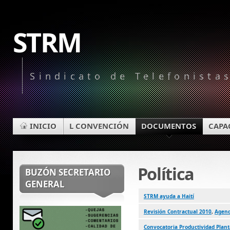
STRM
Sindicato de Telefonista
INICIO
L CONVENCIÓN
DOCUMENTOS
CAPA
Política
BUZÓN SECRETARIO
GENERAL
STRM ayuda a Haití
Revisión Contractual 2010
,
Agen
Convocatoria Productividad Plant