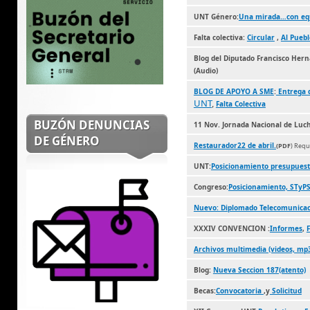
UNT Género:
Una mirada…con eq
Falta colectiva:
Circular
,
Al Puebl
Blog del Diputado Francisco Her
(Audio)
BLOG DE APOYO A SME
:
Entrega 
UNT
,
Falta Colectiva
BUZÓN DENUNCIAS
11 Nov. Jornada Nacional de Luc
DE GÉNERO
Restaurador22 de abril.
(PDF
) Requ
UNT:
Posicionamiento presupuest
Congreso:
Posicionamiento, STyP
Nuevo: Diplomado Telecomunicac
XXXIV CONVENCION :
Informes
,
Archivos multimedia (videos, mp
Blog:
Nueva Seccion 187(atento)
Becas:
Convocatoria
,y
Solicitud