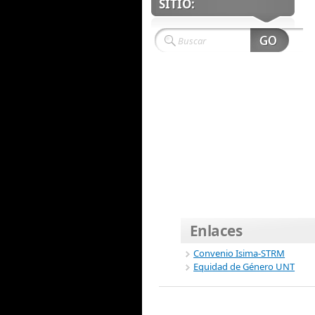
SITIO:
Enlaces
Convenio Isima-STRM
Equidad de Género UNT