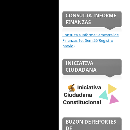
CONSULTA INFORME
FINANZAS
Consulta a Informe Semestral de
Finanzas 1er. Sem 26(Registro
previo)
INICIATIVA
CIUDADANA
BUZON DE REPORTES
DE