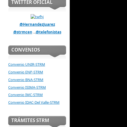
TWITTER OFICIAL
@HernandezJuarez
@strmcen
...
@telefonistas
CONVENIOS
Convenio UNIR-STRM
Convenio ENP-STRM
Convenio BNA-STRM
Convenio ISIMA-STRM
Convenio IMC-STRM
Convenio IDAC-Del Valle-STRM
TRÁMITES STRM