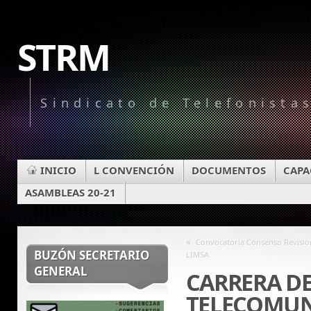
STRM
Sindicato de Telefonista
INICIO
L CONVENCIÓN
DOCUMENTOS
CAPA
ASAMBLEAS 20-21
«
Convocatoria Consenso Revisio
BUZÓN SECRETARIO
LIMSA
GENERAL
CARRERA DE
TELECOMUN