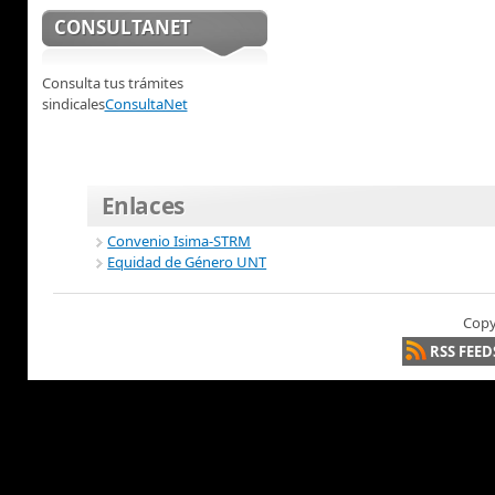
CONSULTANET
Consulta tus trámites
sindicales
ConsultaNet
Enlaces
Convenio Isima-STRM
Equidad de Género UNT
Copy
RSS FEED