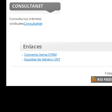
CONSULTANET
Consulta tus trámites
sindicales
ConsultaNet
Enlaces
Convenio Isima-STRM
Equidad de Género UNT
Copy
RSS FEED